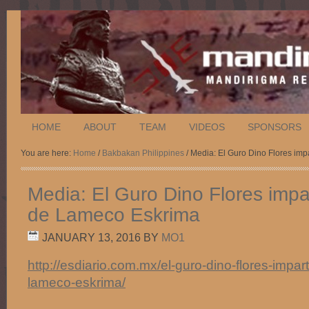
HOME
ABOUT
TEAM
VIDEOS
SPONSORS
You are here:
Home
/
Bakbakan Philippines
/ Media: El Guro Dino Flores im
Media: El Guro Dino Flores impa
de Lameco Eskrima
JANUARY 13, 2016
BY
MO1
http://esdiario.com.mx/el-guro-dino-flores-impar
lameco-eskrima/