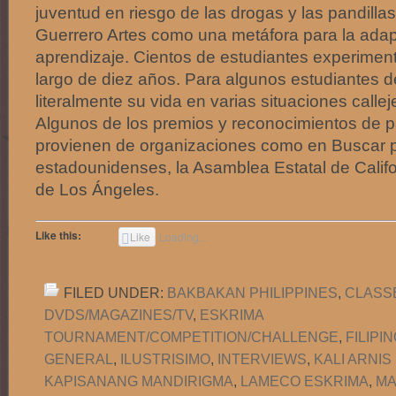
juventud en riesgo de las drogas y las pandillas
Guerrero Artes como una metáfora para la adap
aprendizaje. Cientos de estudiantes experiment
largo de diez años. Para algunos estudiantes d
literalmente su vida en varias situaciones calle
Algunos de los premios y reconocimientos de p
provienen de organizaciones como en Buscar pa
estadounidenses, la Asamblea Estatal de Califo
de Los Ángeles.
Like this:
Like
Loading...
FILED UNDER:
BAKBAKAN PHILIPPINES
,
CLASS
DVDS/MAGAZINES/TV
,
ESKRIMA
TOURNAMENT/COMPETITION/CHALLENGE
,
FILIPI
GENERAL
,
ILUSTRISIMO
,
INTERVIEWS
,
KALI ARNI
KAPISANANG MANDIRIGMA
,
LAMECO ESKRIMA
,
MA